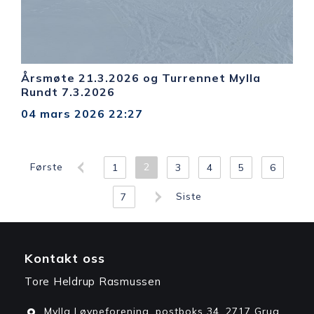
Årsmøte 21.3.2026 og Turrennet Mylla
Rundt 7.3.2026
04 mars 2026
22:27
Første
2
1
3
4
5
6
Siste
7
Kontakt oss
Tore Heldrup Rasmussen
Mylla Løypeforening, postboks 34, 2717 Grua