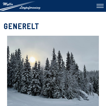
To
na
GENERELT