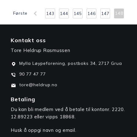
Første
148
143
144
145
146
147
Kontakt oss
Tore Heldrup Rasmussen
Mylla Løypeforening, postboks 34, 2717 Grua
90 77 47 77
tore@heldrup.no
Betaling
Du kan bli medlem ved å betale til kontonr. 2220.
12.89223 eller vipps 18868.
Husk å oppgi navn og email.