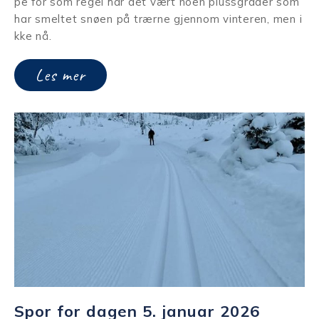
pe for som regel har det vært noen plussgrader som
har smeltet snøen på trærne gjennom vinteren, men i
kke nå.
Les mer
Spor for dagen 5. januar 2026