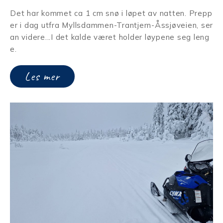
Det har kommet ca 1 cm snø i løpet av natten. Prepp
er i dag utfra Myllsdammen-Trantjern-
Åssjøveien, ser
an videre...I det kalde været holder løypene seg leng
e.
Les mer