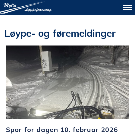
To
na
Løype- og føremeldinger
Spor for dagen 10. februar 2026