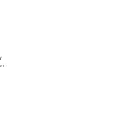
r.
en.