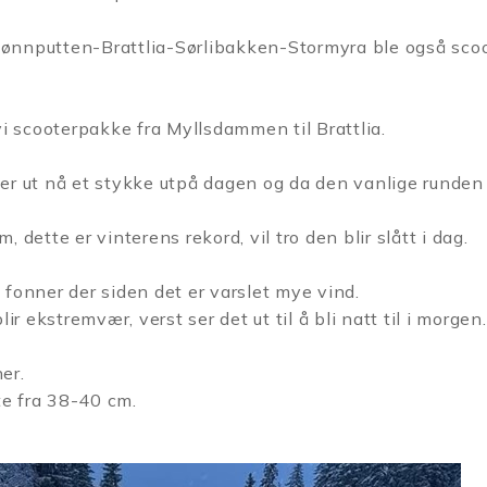
jønnputten-Brattlia-
Sørlibakken-Stormyra ble også scoot
i scooterpakke fra Myllsdammen til Brattlia.
 ser ut nå et stykke utpå dagen og da den vanlige runde
 dette er vinterens rekord, vil tro den blir slått i dag.
 fonner der siden det er varslet mye vind.
ir ekstremvær, verst ser det ut til å bli natt til i morgen.
er.
te fra 38-40 cm.