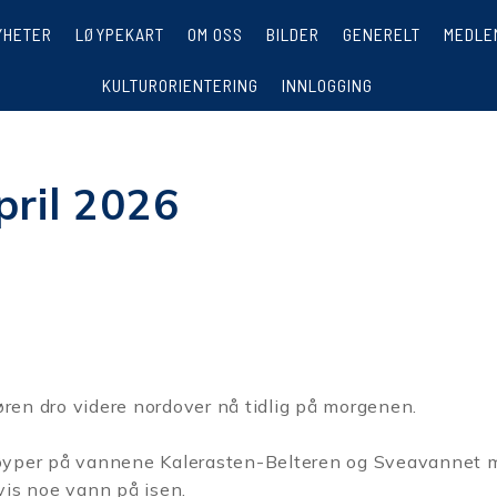
YHETER
LØYPEKART
OM OSS
BILDER
GENERELT
MEDLE
KULTURORIENTERING
INNLOGGING
pril 2026
ren dro videre nordover nå tidlig på morgenen.
re løyper på vannene Kalerasten-Belteren og Sveavannet 
vis noe vann på isen.