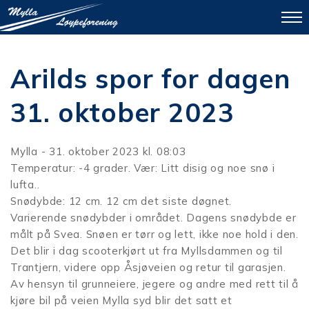
To
na
Arilds spor for dagen
31. oktober 2023
Mylla - 31. oktober 2023 kl. 08:03
Temperatur: -4 grader. Vær: Litt disig og noe snø i
lufta..
Snødybde: 12 cm. 12 cm det siste døgnet.
Varierende snødybder i området. Dagens snødybde er
målt på Svea. Snøen er tørr og lett, ikke noe hold i den.
Det blir i dag scooterkjørt ut fra Myllsdammen og til
Trantjern, videre opp Åsjøveien og retur til garasjen.
Av hensyn til grunneiere, jegere og andre med rett til å
kjøre bil på veien Mylla syd blir det satt et